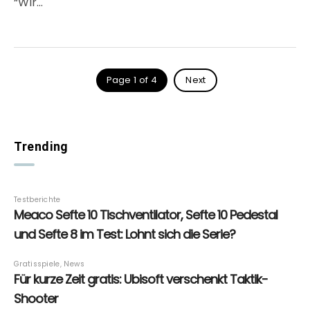
“Wir…
Page 1 of 4
Next
Trending