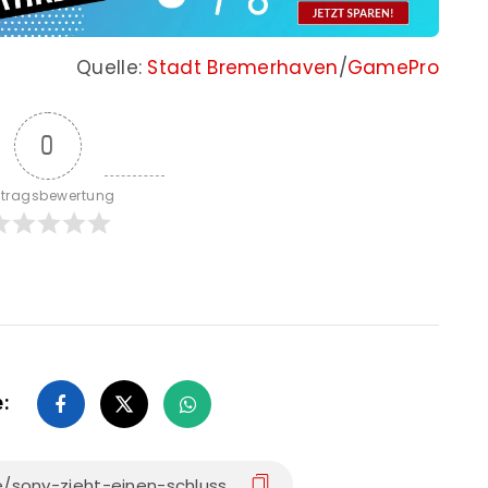
Quelle:
Stadt Bremerhaven
/
GamePro
0
itragsbewertung
e: