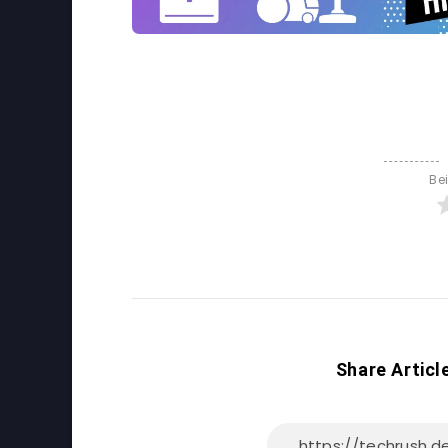
Be
Share Articl