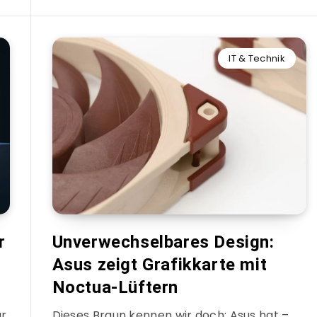
IT & Technik
r
Unverwechselbares Design:
Asus zeigt Grafikkarte mit
Noctua-Lüftern
ar
Dieses Braun kennen wir doch: Asus hat –