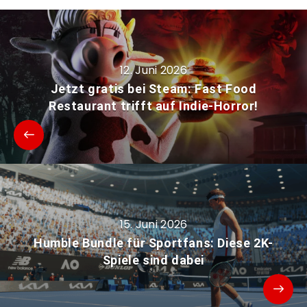
12. Juni 2026
Jetzt gratis bei Steam: Fast Food
Restaurant trifft auf Indie-Horror!
15. Juni 2026
Humble Bundle für Sportfans: Diese 2K-
Spiele sind dabei