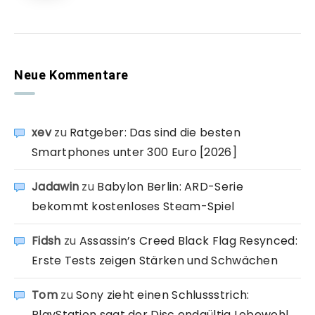
Neue Kommentare
xev
zu
Ratgeber: Das sind die besten
Smartphones unter 300 Euro [2026]
Jadawin
zu
Babylon Berlin: ARD-Serie
bekommt kostenloses Steam-Spiel
Fidsh
zu
Assassin’s Creed Black Flag Resynced:
Erste Tests zeigen Stärken und Schwächen
Tom
zu
Sony zieht einen Schlussstrich:
PlayStation sagt der Disc endgültig Lebewohl