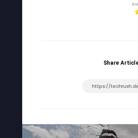
Be
Share Articl