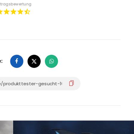
itragsbewertung
e: