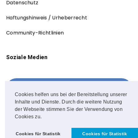
Datenschutz
Haftungshinweis / Urheberrecht
Community-Richtlinien
Soziale Medien
Facebook
FOLLOW ME!
Cookies helfen uns bei der Bereitstellung unserer
Inhalte und Dienste. Durch die weitere Nutzung
Instagram
der Webseite stimmen Sie der Verwendung von
Cookies zu.
OUR PHOTOS!
Cookies für Statistik
Cookies für Statistik