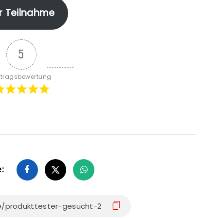
r Teilnahme
5
itragsbewertung
e: