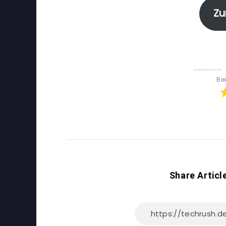
Zu
Be
Share Articl