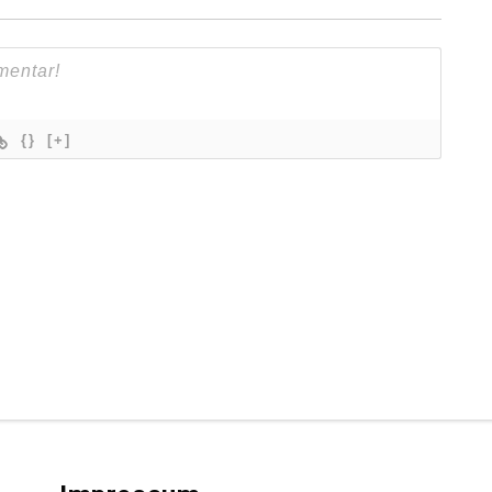
{}
[+]