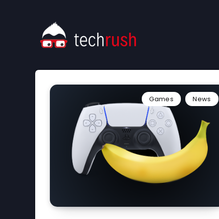
Games
News