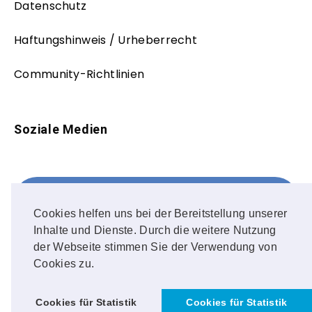
Datenschutz
Haftungshinweis / Urheberrecht
Community-Richtlinien
Soziale Medien
Facebook
FOLLOW ME!
Cookies helfen uns bei der Bereitstellung unserer
Inhalte und Dienste. Durch die weitere Nutzung
Instagram
der Webseite stimmen Sie der Verwendung von
Cookies zu.
OUR PHOTOS!
Cookies für Statistik
Cookies für Statistik