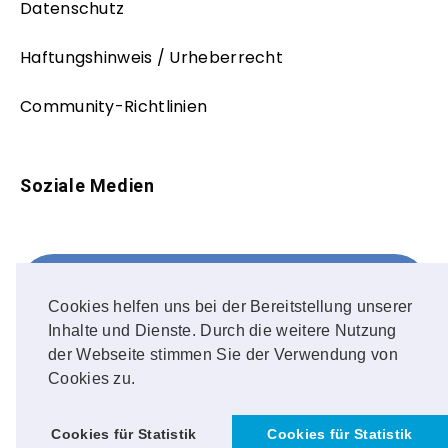
Datenschutz
Haftungshinweis / Urheberrecht
Community-Richtlinien
Soziale Medien
Facebook
FOLLOW ME!
Cookies helfen uns bei der Bereitstellung unserer
Inhalte und Dienste. Durch die weitere Nutzung
Instagram
der Webseite stimmen Sie der Verwendung von
Cookies zu.
OUR PHOTOS!
Cookies für Statistik
Cookies für Statistik