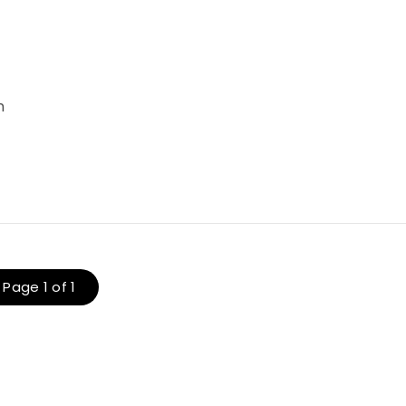
n
Page 1 of 1