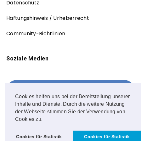
Datenschutz
Haftungshinweis / Urheberrecht
Community-Richtlinien
Soziale Medien
Facebook
FOLLOW ME!
Cookies helfen uns bei der Bereitstellung unserer
Inhalte und Dienste. Durch die weitere Nutzung
Instagram
der Webseite stimmen Sie der Verwendung von
Cookies zu.
OUR PHOTOS!
Cookies für Statistik
Cookies für Statistik