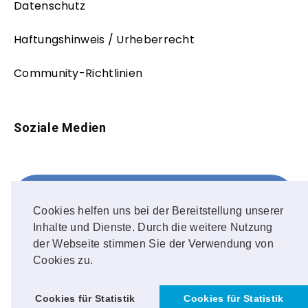
Datenschutz
Haftungshinweis / Urheberrecht
Community-Richtlinien
Soziale Medien
Facebook
FOLLOW ME!
Cookies helfen uns bei der Bereitstellung unserer
Inhalte und Dienste. Durch die weitere Nutzung
Instagram
der Webseite stimmen Sie der Verwendung von
Cookies zu.
OUR PHOTOS!
Cookies für Statistik
Cookies für Statistik