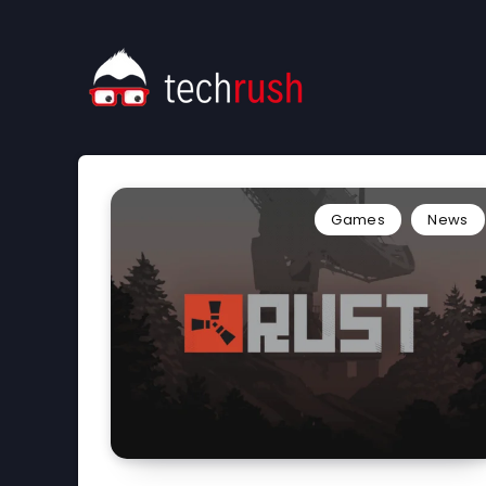
Games
News