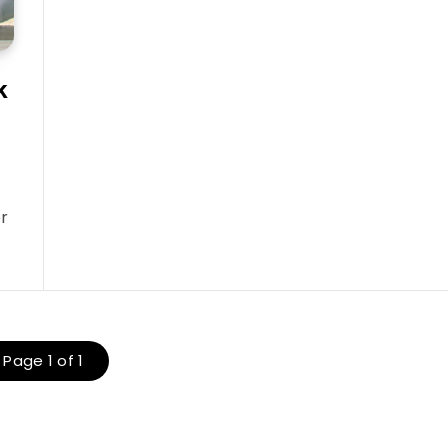
k
r
Page 1 of 1