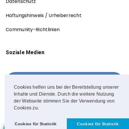
Datenschutz
Haftungshinweis / Urheberrecht
Community-Richtlinien
Soziale Medien
Facebook
FOLLOW ME!
Cookies helfen uns bei der Bereitstellung unserer
Inhalte und Dienste. Durch die weitere Nutzung
Instagram
der Webseite stimmen Sie der Verwendung von
Cookies zu.
OUR PHOTOS!
Cookies für Statistik
Cookies für Statistik