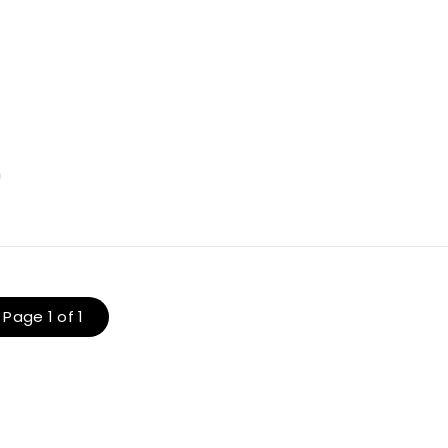
n
Page 1 of 1