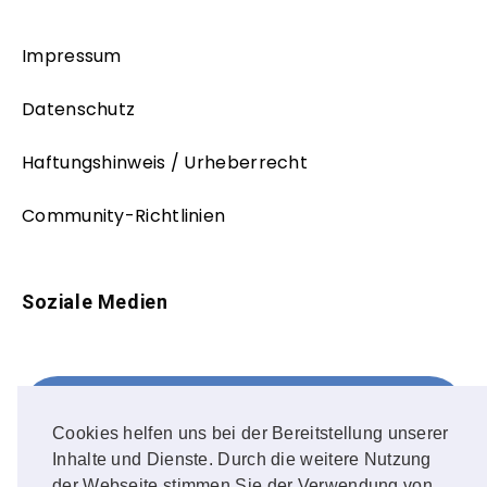
Impressum
Datenschutz
Haftungshinweis / Urheberrecht
Community-Richtlinien
Soziale Medien
Facebook
FOLLOW ME!
Cookies helfen uns bei der Bereitstellung unserer
Inhalte und Dienste. Durch die weitere Nutzung
Instagram
der Webseite stimmen Sie der Verwendung von