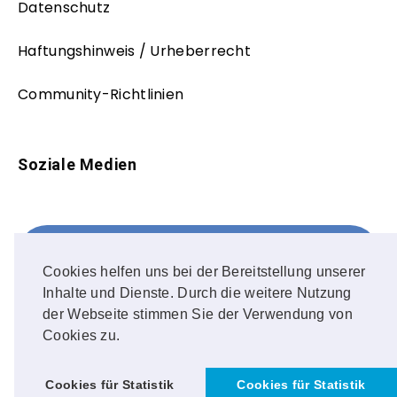
Datenschutz
Haftungshinweis / Urheberrecht
Community-Richtlinien
Soziale Medien
Facebook
FOLLOW ME!
Cookies helfen uns bei der Bereitstellung unserer
Inhalte und Dienste. Durch die weitere Nutzung
Instagram
der Webseite stimmen Sie der Verwendung von
Cookies zu.
OUR PHOTOS!
Cookies für Statistik
Cookies für Statistik