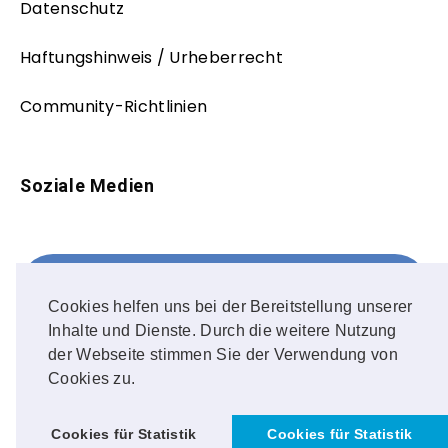
Datenschutz
Haftungshinweis / Urheberrecht
Community-Richtlinien
Soziale Medien
Facebook
FOLLOW ME!
Cookies helfen uns bei der Bereitstellung unserer
Inhalte und Dienste. Durch die weitere Nutzung
Instagram
der Webseite stimmen Sie der Verwendung von
Cookies zu.
OUR PHOTOS!
Cookies für Statistik
Cookies für Statistik