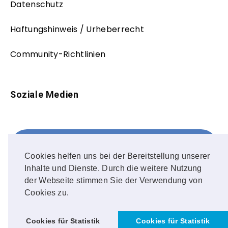
Datenschutz
Haftungshinweis / Urheberrecht
Community-Richtlinien
Soziale Medien
Facebook
FOLLOW ME!
Cookies helfen uns bei der Bereitstellung unserer
Inhalte und Dienste. Durch die weitere Nutzung
Instagram
der Webseite stimmen Sie der Verwendung von
Cookies zu.
OUR PHOTOS!
Cookies für Statistik
Cookies für Statistik