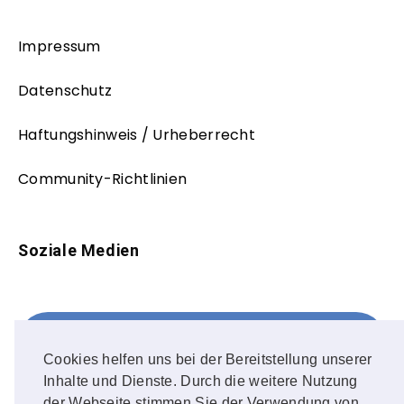
Impressum
Datenschutz
Haftungshinweis / Urheberrecht
Community-Richtlinien
Soziale Medien
Facebook
FOLLOW ME!
Cookies helfen uns bei der Bereitstellung unserer
Inhalte und Dienste. Durch die weitere Nutzung
Instagram
der Webseite stimmen Sie der Verwendung von