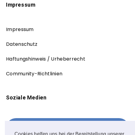
Impressum
Impressum
Datenschutz
Haftungshinweis / Urheberrecht
Community-Richtlinien
Soziale Medien
Facebook
FOLLOW ME!
Cookies helfen uns bei der Bereitstellung unserer