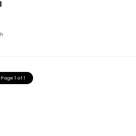
l
ch
Page 1 of 1