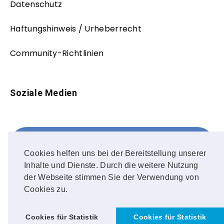
Datenschutz
Haftungshinweis / Urheberrecht
Community-Richtlinien
Soziale Medien
Facebook
FOLLOW ME!
Cookies helfen uns bei der Bereitstellung unserer
Inhalte und Dienste. Durch die weitere Nutzung
Instagram
der Webseite stimmen Sie der Verwendung von
Cookies zu.
OUR PHOTOS!
Cookies für Statistik
Cookies für Statistik