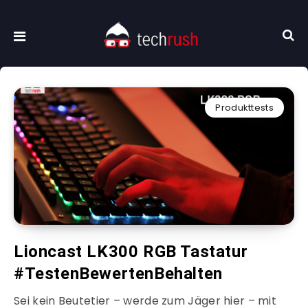
Produkttests
Lioncast LK300 RGB Tastatur
#TestenBewertenBehalten
Sei kein Beutetier – werde zum Jäger hier – mit