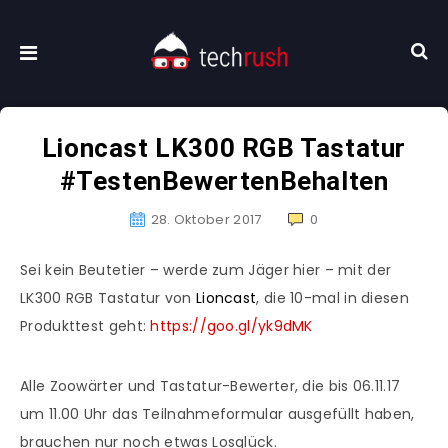
Lioncast LK300 RGB Tastatur
#TestenBewertenBehalten
28. Oktober 2017
0
Sei kein Beutetier – werde zum Jäger hier – mit der
LK300 RGB Tastatur von
Lioncast
, die 10-mal in diesen
Produkttest geht:
https://goo.gl/yk9dMK
Alle Zoowärter und Tastatur-Bewerter, die bis 06.11.17
um 11.00 Uhr das Teilnahmeformular ausgefüllt haben,
brauchen nur noch etwas Losglück.