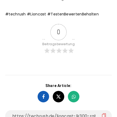
#
techrush
#
Lioncast
#
TestenBewertenBehalten
0
Beitragsbewertung
Share Article: