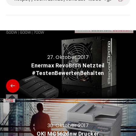
27. Oktober 2017
Enermax RevoBron Netzteil
#TestenBewertenBehalten
30. Oktober 2017
OKI MC562dnw Drucker