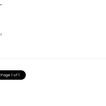
.
er
Page 1 of 1