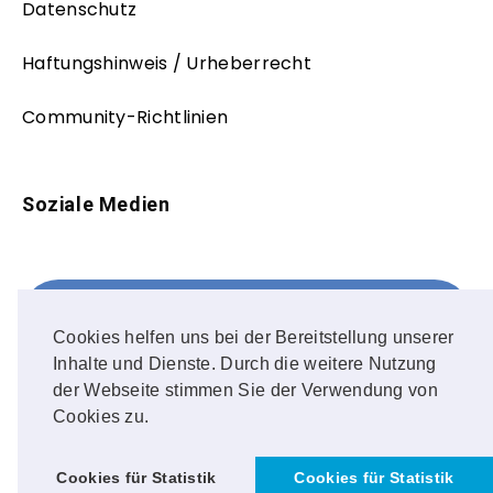
Datenschutz
Haftungshinweis / Urheberrecht
Community-Richtlinien
Soziale Medien
Facebook
FOLLOW ME!
Cookies helfen uns bei der Bereitstellung unserer
Inhalte und Dienste. Durch die weitere Nutzung
Instagram
der Webseite stimmen Sie der Verwendung von
Cookies zu.
OUR PHOTOS!
Cookies für Statistik
Cookies für Statistik