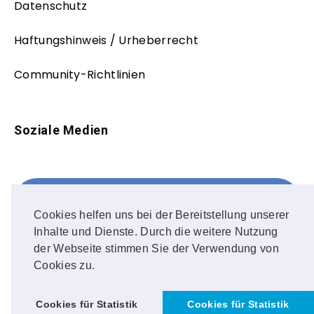
Datenschutz
Haftungshinweis / Urheberrecht
Community-Richtlinien
Soziale Medien
Facebook
FOLLOW ME!
Cookies helfen uns bei der Bereitstellung unserer
Inhalte und Dienste. Durch die weitere Nutzung
Instagram
der Webseite stimmen Sie der Verwendung von
Cookies zu.
OUR PHOTOS!
Cookies für Statistik
Cookies für Statistik