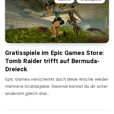
Gratisspiele im Epic Games Store:
Tomb Raider trifft auf Bermuda-
Dreieck
Epic Games verschenkt auch diese Woche wieder
mehrere Gratisspiele. Diesmal kannst du dir unter
anderem gleich drei…