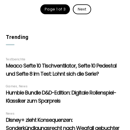
Page 1 of 3
Next
Trending