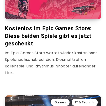
Kostenlos im Epic Games Store:
Diese beiden Spiele gibt es jetzt
geschenkt
Im Epic Games Store wartet wieder kostenloser
Spielenachschub auf dich. Diesmal treffen
Rollenspiel und Rhythmus-Shooter aufeinander.
Hier…
Games
IT & Technik