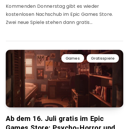
Kommenden Donnerstag gibt es wieder
kostenlosen Nachschub im Epic Games Store.
Zwei neue Spiele stehen dann gratis…
Games
Gratisspiele
Ab dem 16. Juli gratis im Epic
Games Store: Psycho-Horror und