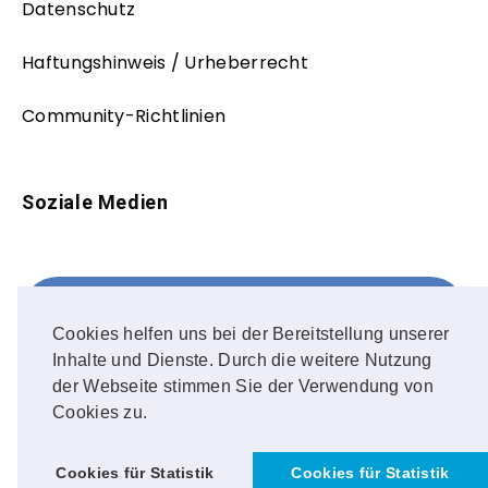
Datenschutz
Haftungshinweis / Urheberrecht
Community-Richtlinien
Soziale Medien
Facebook
FOLLOW ME!
Cookies helfen uns bei der Bereitstellung unserer
Inhalte und Dienste. Durch die weitere Nutzung
Instagram
der Webseite stimmen Sie der Verwendung von
Cookies zu.
OUR PHOTOS!
Cookies für Statistik
Cookies für Statistik