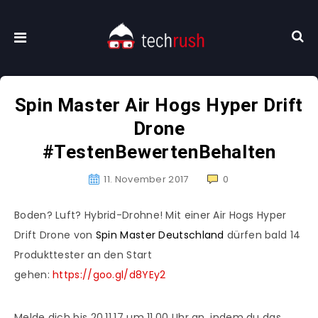
Spin Master Air Hogs Hyper Drift
Drone
#TestenBewertenBehalten
11. November 2017
0
Boden? Luft? Hybrid-Drohne! Mit einer Air Hogs Hyper
Drift Drone von
Spin Master Deutschland
dürfen bald 14
Produkttester an den Start
gehen:
https://goo.gl/d8YEy2
Melde dich bis 20.11.17 um 11.00 Uhr an, indem du das