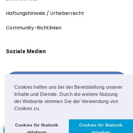
Haftungshinweis / Urheberrecht
Community-Richtlinien
Soziale Medien
Facebook
FOLLOW ME!
Cookies helfen uns bei der Bereitstellung unserer
Inhalte und Dienste. Durch die weitere Nutzung
Instagram
der Webseite stimmen Sie der Verwendung von
Cookies zu.
OUR PHOTOS!
Cookies für Statistik
Cookies für Statistik
ablehnen
erlauben