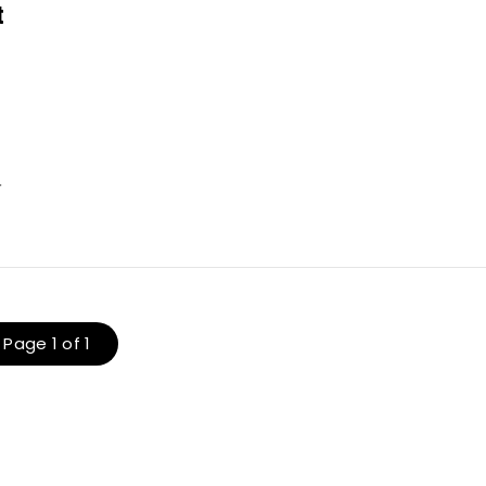
t
r
Page 1 of 1