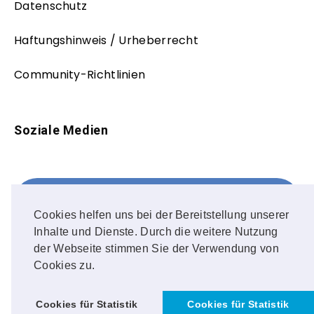
Datenschutz
Haftungshinweis / Urheberrecht
Community-Richtlinien
Soziale Medien
Facebook
FOLLOW ME!
Cookies helfen uns bei der Bereitstellung unserer
Inhalte und Dienste. Durch die weitere Nutzung
Instagram
der Webseite stimmen Sie der Verwendung von
Cookies zu.
OUR PHOTOS!
Cookies für Statistik
Cookies für Statistik