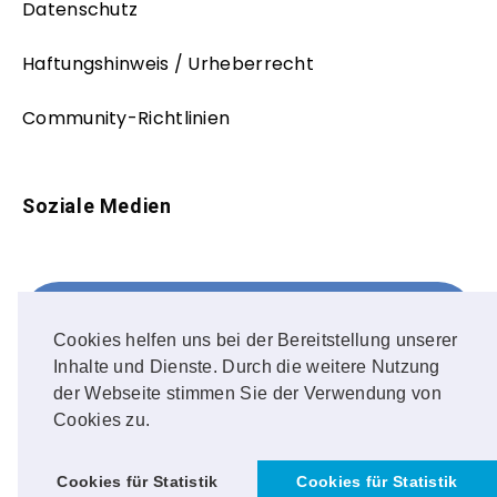
Datenschutz
Haftungshinweis / Urheberrecht
Community-Richtlinien
Soziale Medien
Facebook
FOLLOW ME!
Cookies helfen uns bei der Bereitstellung unserer
Inhalte und Dienste. Durch die weitere Nutzung
Instagram
der Webseite stimmen Sie der Verwendung von
Cookies zu.
OUR PHOTOS!
Cookies für Statistik
Cookies für Statistik