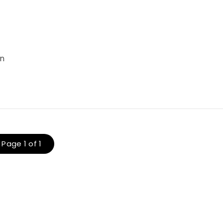
on
Page 1 of 1