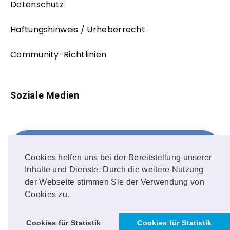
Datenschutz
Haftungshinweis / Urheberrecht
Community-Richtlinien
Soziale Medien
Facebook
FOLLOW ME!
Cookies helfen uns bei der Bereitstellung unserer
Inhalte und Dienste. Durch die weitere Nutzung
Instagram
der Webseite stimmen Sie der Verwendung von
Cookies zu.
OUR PHOTOS!
Cookies für Statistik
Cookies für Statistik