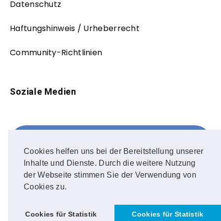
Datenschutz
Haftungshinweis / Urheberrecht
Community-Richtlinien
Soziale Medien
Facebook
FOLLOW ME!
Cookies helfen uns bei der Bereitstellung unserer
Inhalte und Dienste. Durch die weitere Nutzung
Instagram
der Webseite stimmen Sie der Verwendung von
Cookies zu.
OUR PHOTOS!
Cookies für Statistik
Cookies für Statistik