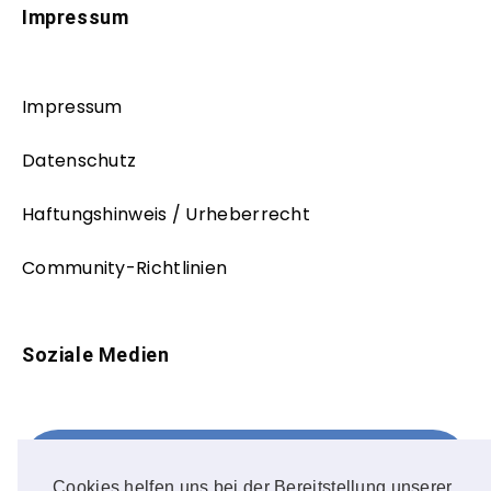
Impressum
Impressum
Datenschutz
Haftungshinweis / Urheberrecht
Community-Richtlinien
Soziale Medien
Facebook
FOLLOW ME!
Cookies helfen uns bei der Bereitstellung unserer