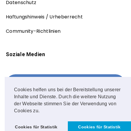
Datenschutz
Haftungshinweis / Urheberrecht
Community-Richtlinien
Soziale Medien
Facebook
FOLLOW ME!
Cookies helfen uns bei der Bereitstellung unserer
Inhalte und Dienste. Durch die weitere Nutzung
Instagram
der Webseite stimmen Sie der Verwendung von
Cookies zu.
OUR PHOTOS!
Cookies für Statistik
Cookies für Statistik