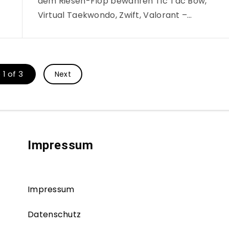
dem Riesen-Flop bewahren Tic Tac Bow,
Virtual Taekwondo, Zwift, Valorant –…
1 of 3
Next
Impressum
Impressum
Datenschutz