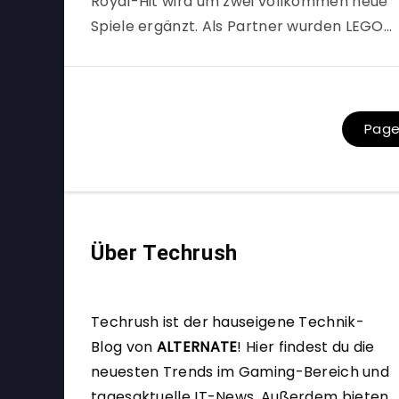
Royal-Hit wird um zwei vollkommen neue
Spiele ergänzt. Als Partner wurden LEGO…
Page 
Über Techrush
Techrush ist der hauseigene Technik-
Blog von
ALTERNATE
!
Hier findest du die
neuesten Trends im Gaming-Bereich und
tagesaktuelle IT-News. Außerdem bieten