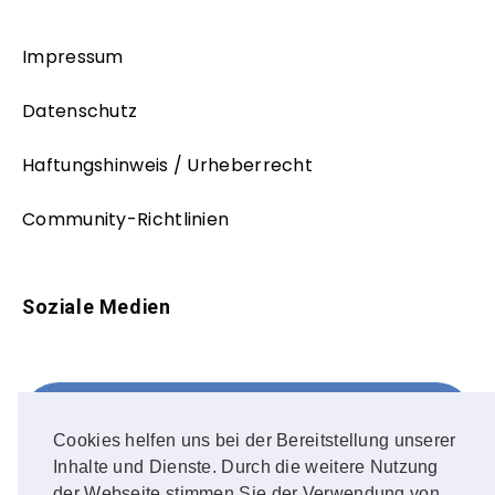
Impressum
Datenschutz
Haftungshinweis / Urheberrecht
Community-Richtlinien
Soziale Medien
Facebook
FOLLOW ME!
Cookies helfen uns bei der Bereitstellung unserer
Inhalte und Dienste. Durch die weitere Nutzung
Instagram
der Webseite stimmen Sie der Verwendung von