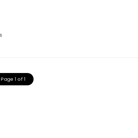
n
s
Page 1 of 1