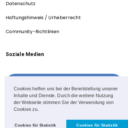
Datenschutz
Haftungshinweis / Urheberrecht
Community-Richtlinien
Soziale Medien
Facebook
FOLLOW ME!
Cookies helfen uns bei der Bereitstellung unserer
Inhalte und Dienste. Durch die weitere Nutzung
Instagram
der Webseite stimmen Sie der Verwendung von
Cookies zu.
OUR PHOTOS!
Cookies für Statistik
Cookies für Statistik