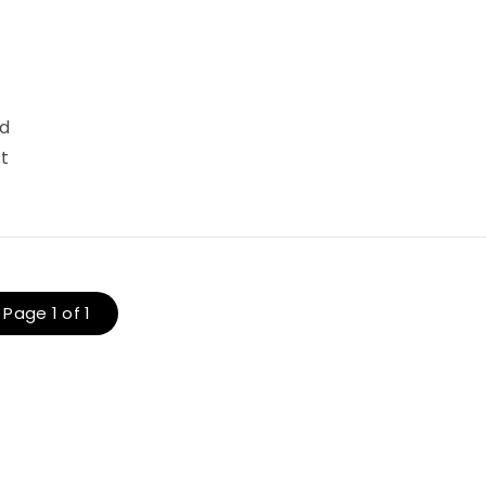
nd
t
Page 1 of 1