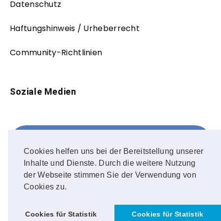
Datenschutz
Haftungshinweis / Urheberrecht
Community-Richtlinien
Soziale Medien
Facebook
FOLLOW ME!
Cookies helfen uns bei der Bereitstellung unserer
Inhalte und Dienste. Durch die weitere Nutzung
Instagram
der Webseite stimmen Sie der Verwendung von
Cookies zu.
OUR PHOTOS!
Cookies für Statistik
Cookies für Statistik