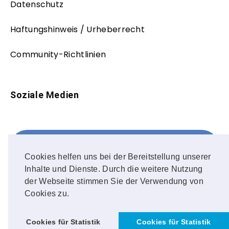
Datenschutz
Haftungshinweis / Urheberrecht
Community-Richtlinien
Soziale Medien
Facebook
FOLLOW ME!
Cookies helfen uns bei der Bereitstellung unserer
Inhalte und Dienste. Durch die weitere Nutzung
Instagram
der Webseite stimmen Sie der Verwendung von
Cookies zu.
OUR PHOTOS!
Cookies für Statistik
Cookies für Statistik