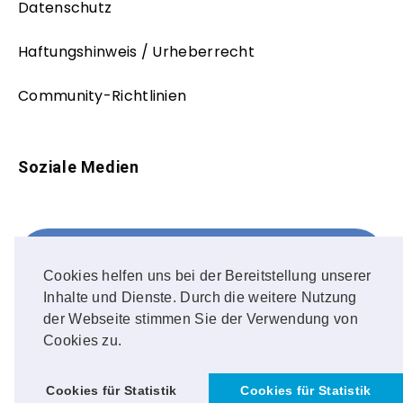
Datenschutz
Haftungshinweis / Urheberrecht
Community-Richtlinien
Soziale Medien
Facebook
FOLLOW ME!
Cookies helfen uns bei der Bereitstellung unserer
Inhalte und Dienste. Durch die weitere Nutzung
Instagram
der Webseite stimmen Sie der Verwendung von
Cookies zu.
OUR PHOTOS!
Cookies für Statistik
Cookies für Statistik